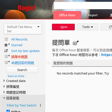
Office Hour
Report
Default Tab Menu
N
ew
Tools
+
Set
All Records
提問單
Starred
每次 Office hour 都會錄影，可
Sort by last update
下次 Office hour 時間可以參考：
https:
排隊中問題
本週回答的問題
+
我想問的問題
Search
No records matched your filter. Try
Save as View
Created date
排隊編號
問題登記時間
回答狀態
Filter by Text Switch